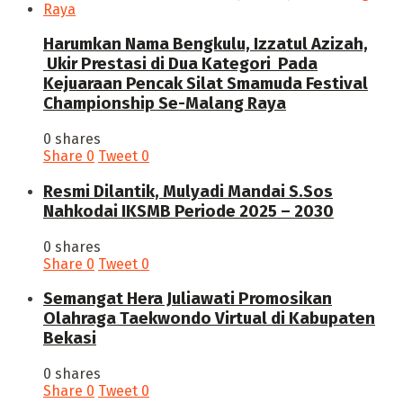
Harumkan Nama Bengkulu, Izzatul Azizah,
Ukir Prestasi di Dua Kategori Pada
Kejuaraan Pencak Silat Smamuda Festival
Championship Se-Malang Raya
0 shares
Share
0
Tweet
0
Resmi Dilantik, Mulyadi Mandai S.Sos
Nahkodai IKSMB Periode 2025 – 2030
0 shares
Share
0
Tweet
0
Semangat Hera Juliawati Promosikan
Olahraga Taekwondo Virtual di Kabupaten
Bekasi
0 shares
Share
0
Tweet
0