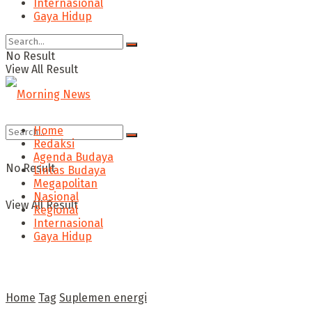
Internasional
Gaya Hidup
No Result
View All Result
Home
Redaksi
Agenda Budaya
No Result
Lintas Budaya
Megapolitan
Nasional
View All Result
Regional
Internasional
Gaya Hidup
Home
Tag
Suplemen energi