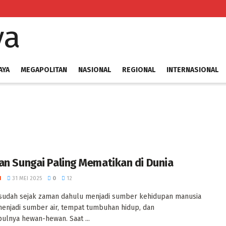
AYA
MEGAPOLITAN
NASIONAL
REGIONAL
INTERNASIONAL
an Sungai Paling Mematikan di Dunia
I
31 MEI 2025
0
12
sudah sejak zaman dahulu menjadi sumber kehidupan manusia
enjadi sumber air, tempat tumbuhan hidup, dan
lnya hewan-hewan. ‎Saat ...