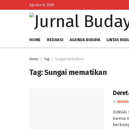
Agustus 8, 2026
HOME
REDAKSI
AGENDA BUDAYA
LINTAS BUD
Home
Tag
Sungai mematikan
Tag:
Sungai mematikan
Deret
BY
REDAKS
‎SUNGAI 
karena m
berkumpu