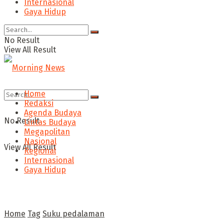
Internasional
Gaya Hidup
No Result
View All Result
Home
Redaksi
Agenda Budaya
No Result
Lintas Budaya
Megapolitan
Nasional
View All Result
Regional
Internasional
Gaya Hidup
Home
Tag
Suku pedalaman