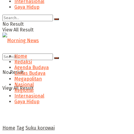
Internasional
Gaya Hidup
No Result
View All Result
Home
Redaksi
Agenda Budaya
No Result
Lintas Budaya
Megapolitan
Nasional
View All Result
Regional
Internasional
Gaya Hidup
Home
Tag
Suku korowai