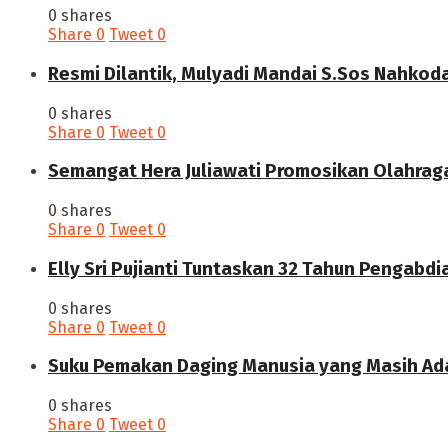
0 shares
Share
0
Tweet
0
Resmi Dilantik, Mulyadi Mandai S.Sos Nahkod
0 shares
Share
0
Tweet
0
Semangat Hera Juliawati Promosikan Olahrag
0 shares
Share
0
Tweet
0
Elly Sri Pujianti Tuntaskan 32 Tahun Pengabdi
0 shares
Share
0
Tweet
0
‎Suku Pemakan Daging Manusia yang Masih Ada
0 shares
Share
0
Tweet
0