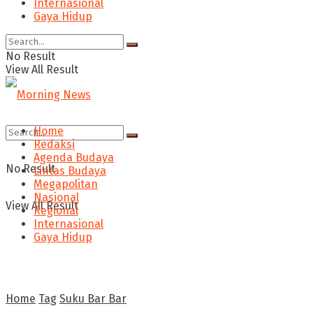
Internasional
Gaya Hidup
No Result
View All Result
Home
Redaksi
Agenda Budaya
No Result
Lintas Budaya
Megapolitan
Nasional
View All Result
Regional
Internasional
Gaya Hidup
Home
Tag
Suku Bar Bar