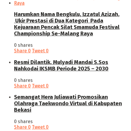
Harumkan Nama Bengkulu, Izzatul Azizah,
Ukir Prestasi di Dua Kategori Pada
Kejuaraan Pencak Silat Smamuda Festival
Championship Se-Malang Raya
0 shares
Share
0
Tweet
0
Resmi Dilantik, Mulyadi Mandai S.Sos
Nahkodai IKSMB Periode 2025 – 2030
0 shares
Share
0
Tweet
0
Semangat Hera Juliawati Promosikan
Olahraga Taekwondo Virtual di Kabupaten
Bekasi
0 shares
Share
0
Tweet
0