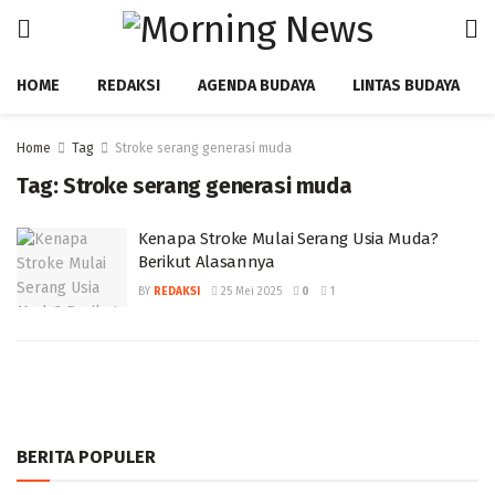
HOME
REDAKSI
AGENDA BUDAYA
LINTAS BUDAYA
Home
Tag
Stroke serang generasi muda
Tag:
Stroke serang generasi muda
Kenapa Stroke Mulai Serang Usia Muda?
Berikut Alasannya ‎
BY
REDAKSI
25 Mei 2025
0
1
BERITA POPULER