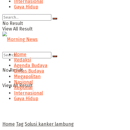
Internasional
Gaya Hidup
No Result
View All Result
Home
Redaksi
Agenda Budaya
No Result
Lintas Budaya
Megapolitan
Nasional
View All Result
Regional
Internasional
Gaya Hidup
Home
Tag
Solusi kanker lambung