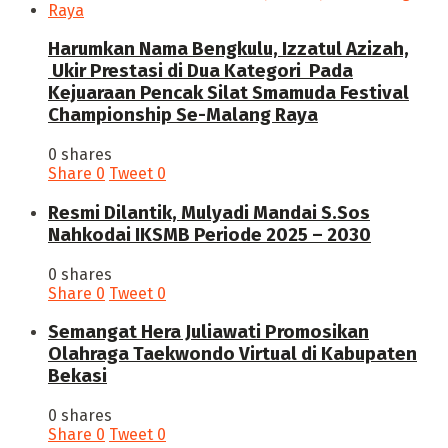
Harumkan Nama Bengkulu, Izzatul Azizah,
Ukir Prestasi di Dua Kategori Pada
Kejuaraan Pencak Silat Smamuda Festival
Championship Se-Malang Raya
0 shares
Share
0
Tweet
0
Resmi Dilantik, Mulyadi Mandai S.Sos
Nahkodai IKSMB Periode 2025 – 2030
0 shares
Share
0
Tweet
0
Semangat Hera Juliawati Promosikan
Olahraga Taekwondo Virtual di Kabupaten
Bekasi
0 shares
Share
0
Tweet
0