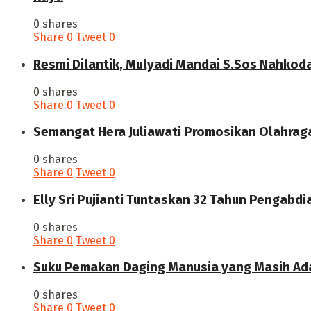
0 shares
Share
0
Tweet
0
Resmi Dilantik, Mulyadi Mandai S.Sos Nahkod
0 shares
Share
0
Tweet
0
Semangat Hera Juliawati Promosikan Olahrag
0 shares
Share
0
Tweet
0
Elly Sri Pujianti Tuntaskan 32 Tahun Pengabdi
0 shares
Share
0
Tweet
0
‎Suku Pemakan Daging Manusia yang Masih Ada
0 shares
Share
0
Tweet
0