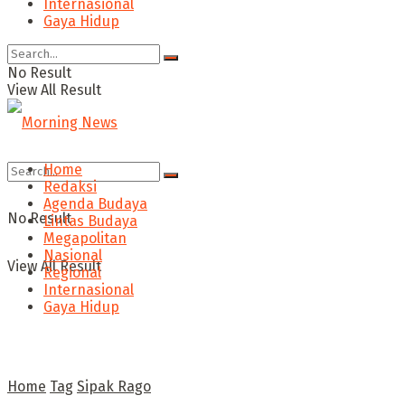
Internasional
Gaya Hidup
No Result
View All Result
Home
Redaksi
Agenda Budaya
No Result
Lintas Budaya
Megapolitan
Nasional
View All Result
Regional
Internasional
Gaya Hidup
Home
Tag
Sipak Rago