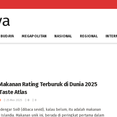
 BUDAYA
MEGAPOLITAN
NASIONAL
REGIONAL
INTER
 Makanan Rating Terburuk di Dunia 2025
Taste Atlas ‎
I
25 Mei 2025
0
8
engar ‎Svið (dibaca sevid), kalau belum, itu adalah makanan
i Islandia. Makanan unik ini, berada di peringkat pertama dalam