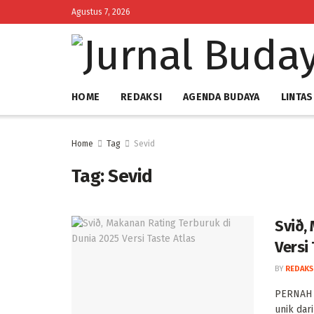
Agustus 7, 2026
HOME
REDAKSI
AGENDA BUDAYA
LINTAS
Home
Tag
Sevid
Tag:
Sevid
Svið,
Versi 
BY
REDAKS
PERNAH d
unik dar