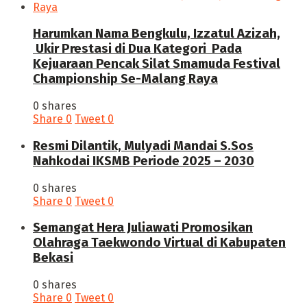
Harumkan Nama Bengkulu, Izzatul Azizah,
Ukir Prestasi di Dua Kategori Pada
Kejuaraan Pencak Silat Smamuda Festival
Championship Se-Malang Raya
0 shares
Share
0
Tweet
0
Resmi Dilantik, Mulyadi Mandai S.Sos
Nahkodai IKSMB Periode 2025 – 2030
0 shares
Share
0
Tweet
0
Semangat Hera Juliawati Promosikan
Olahraga Taekwondo Virtual di Kabupaten
Bekasi
0 shares
Share
0
Tweet
0