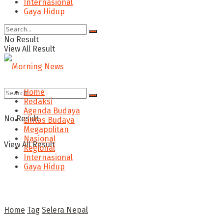
Internasional
Gaya Hidup
No Result
View All Result
Home
Redaksi
Agenda Budaya
No Result
Lintas Budaya
Megapolitan
Nasional
View All Result
Regional
Internasional
Gaya Hidup
Home
Tag
Selera Nepal