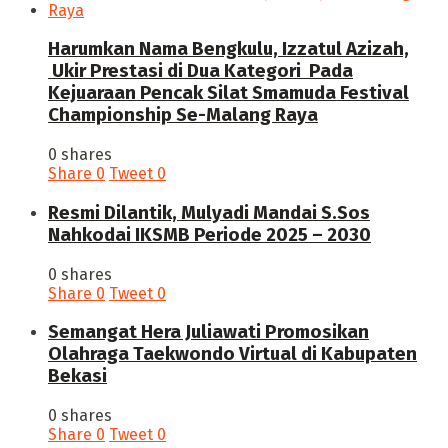
Harumkan Nama Bengkulu, Izzatul Azizah,
Ukir Prestasi di Dua Kategori Pada
Kejuaraan Pencak Silat Smamuda Festival
Championship Se-Malang Raya
0 shares
Share
0
Tweet
0
Resmi Dilantik, Mulyadi Mandai S.Sos
Nahkodai IKSMB Periode 2025 – 2030
0 shares
Share
0
Tweet
0
Semangat Hera Juliawati Promosikan
Olahraga Taekwondo Virtual di Kabupaten
Bekasi
0 shares
Share
0
Tweet
0