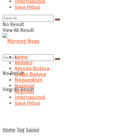
Internasional
Gaya Hidup
No Result
View All Result
Home
Redaksi
Agenda Budaya
No Result
Lintas Budaya
Megapolitan
Nasional
View All Result
Regional
Internasional
Gaya Hidup
Home
Tag
Sajojo