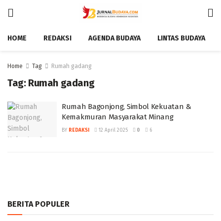
HOME
REDAKSI
AGENDA BUDAYA
LINTAS BUDAYA
Home
Tag
Rumah gadang
Tag:
Rumah gadang
Rumah Bagonjong, Simbol Kekuatan &
Kemakmuran Masyarakat Minang ‎
BY
REDAKSI
12 April 2025
0
6
BERITA POPULER