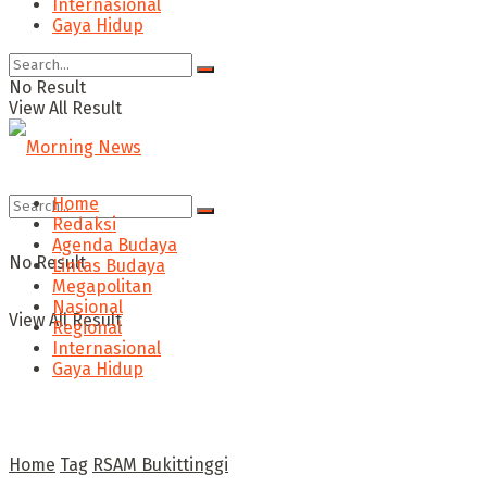
Internasional
Gaya Hidup
No Result
View All Result
Home
Redaksi
Agenda Budaya
No Result
Lintas Budaya
Megapolitan
Nasional
View All Result
Regional
Internasional
Gaya Hidup
Home
Tag
RSAM Bukittinggi