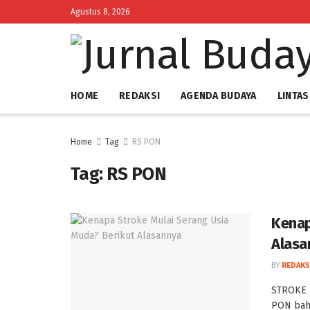
Agustus 8, 2026
HOME
REDAKSI
AGENDA BUDAYA
LINTAS
Home
Tag
RS PON
Tag:
RS PON
Kenap
Alasan
BY
REDAKS
‎STROKE 
PON bahk