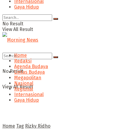
Internasional
Gaya Hidup
No Result
View All Result
Home
Redaksi
Agenda Budaya
No Result
Lintas Budaya
Megapolitan
Nasional
View All Result
Regional
Internasional
Gaya Hidup
Home
Tag
Rizky Ridho