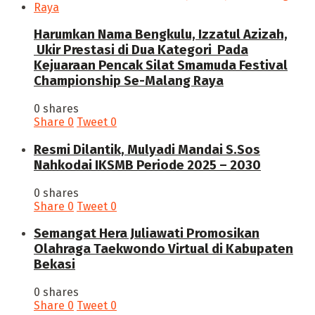
Harumkan Nama Bengkulu, Izzatul Azizah,
Ukir Prestasi di Dua Kategori Pada
Kejuaraan Pencak Silat Smamuda Festival
Championship Se-Malang Raya
0 shares
Share
0
Tweet
0
Resmi Dilantik, Mulyadi Mandai S.Sos
Nahkodai IKSMB Periode 2025 – 2030
0 shares
Share
0
Tweet
0
Semangat Hera Juliawati Promosikan
Olahraga Taekwondo Virtual di Kabupaten
Bekasi
0 shares
Share
0
Tweet
0