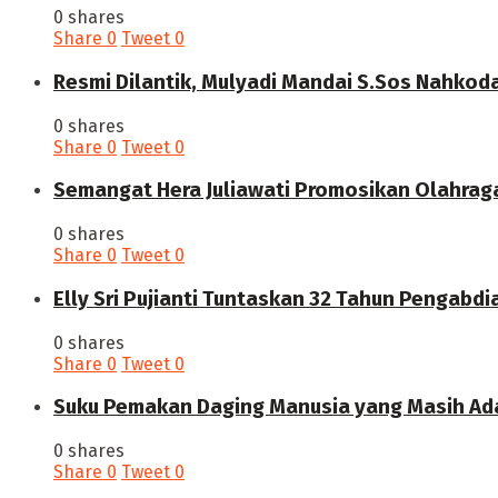
0 shares
Share
0
Tweet
0
Resmi Dilantik, Mulyadi Mandai S.Sos Nahkod
0 shares
Share
0
Tweet
0
Semangat Hera Juliawati Promosikan Olahrag
0 shares
Share
0
Tweet
0
Elly Sri Pujianti Tuntaskan 32 Tahun Pengabdi
0 shares
Share
0
Tweet
0
‎Suku Pemakan Daging Manusia yang Masih Ada
0 shares
Share
0
Tweet
0