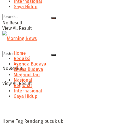
Internasional
Gaya Hidup
No Result
View All Result
Home
Redaksi
Agenda Budaya
No Result
Lintas Budaya
Megapolitan
Nasional
View All Result
Regional
Internasional
Gaya Hidup
Home
Tag
Rendang pucuk ubi