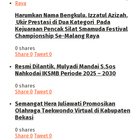
Harumkan Nama Bengkulu, Izzatul Azizah,
Ukir Prestasi di Dua Kategori Pada
Kejuaraan Pencak Silat Smamuda Festival
Championship Se-Malang Raya
0 shares
Share
0
Tweet
0
Resmi Dilantik, Mulyadi Mandai S.Sos
Nahkodai IKSMB Periode 2025 – 2030
0 shares
Share
0
Tweet
0
Semangat Hera Juliawati Promosikan
Olahraga Taekwondo Virtual di Kabupaten
Bekasi
0 shares
Share
0
Tweet
0