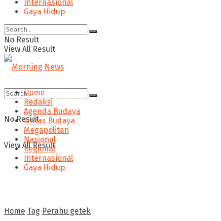
Internasional
Gaya Hidup
No Result
View All Result
Home
Redaksi
Agenda Budaya
No Result
Lintas Budaya
Megapolitan
Nasional
View All Result
Regional
Internasional
Gaya Hidup
Home
Tag
Perahu getek