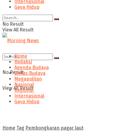
Internasional
Gaya Hidup
No Result
View All Result
Home
Redaksi
Agenda Budaya
No Result
Lintas Budaya
Megapolitan
Nasional
View All Result
Regional
Internasional
Gaya Hidup
Home
Tag
Pembongkaran pagar laut