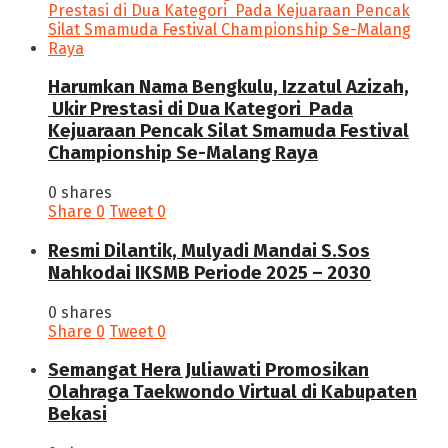
Harumkan Nama Bengkulu, Izzatul Azizah,
Ukir Prestasi di Dua Kategori Pada
Kejuaraan Pencak Silat Smamuda Festival
Championship Se-Malang Raya
0 shares
Share
0
Tweet
0
Resmi Dilantik, Mulyadi Mandai S.Sos
Nahkodai IKSMB Periode 2025 – 2030
0 shares
Share
0
Tweet
0
Semangat Hera Juliawati Promosikan
Olahraga Taekwondo Virtual di Kabupaten
Bekasi