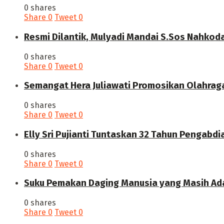
0 shares
Share
0
Tweet
0
Resmi Dilantik, Mulyadi Mandai S.Sos Nahkod
0 shares
Share
0
Tweet
0
Semangat Hera Juliawati Promosikan Olahrag
0 shares
Share
0
Tweet
0
Elly Sri Pujianti Tuntaskan 32 Tahun Pengabdi
0 shares
Share
0
Tweet
0
‎Suku Pemakan Daging Manusia yang Masih Ada
0 shares
Share
0
Tweet
0