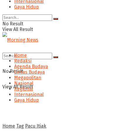
Internasional
Gaya Hidup
No Result
View All Result
Home
Redaksi
Agenda Budaya
No Result
Lintas Budaya
Megapolitan
Nasional
View All Result
Regional
Internasional
Gaya Hidup
Home
Tag
Pacu Itiak