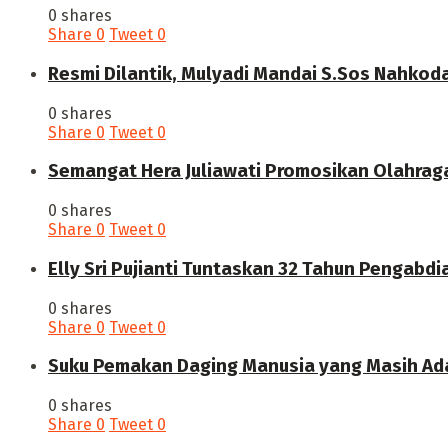
0 shares
Share
0
Tweet
0
Resmi Dilantik, Mulyadi Mandai S.Sos Nahkod
0 shares
Share
0
Tweet
0
Semangat Hera Juliawati Promosikan Olahrag
0 shares
Share
0
Tweet
0
Elly Sri Pujianti Tuntaskan 32 Tahun Pengabdi
0 shares
Share
0
Tweet
0
‎Suku Pemakan Daging Manusia yang Masih Ada
0 shares
Share
0
Tweet
0