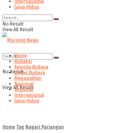
Internasional
Gaya Hidup
No Result
View All Result
Home
Redaksi
Agenda Budaya
No Result
Lintas Budaya
Megapolitan
Nasional
View All Result
Regional
Internasional
Gaya Hidup
Home
Tag
Nagari Pariangan