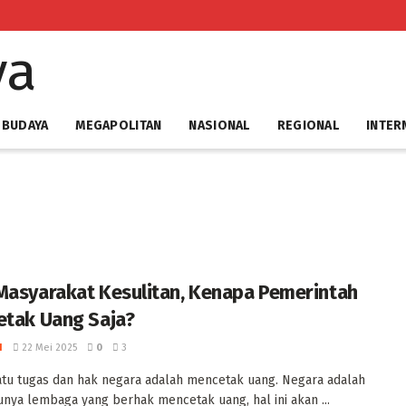
 BUDAYA
MEGAPOLITAN
NASIONAL
REGIONAL
INTER
Masyarakat Kesulitan, Kenapa Pemerintah
etak Uang Saja? ‎
I
22 Mei 2025
0
3
atu tugas dan hak negara adalah mencetak uang. Negara adalah
unya lembaga yang berhak mencetak uang, hal ini akan ...