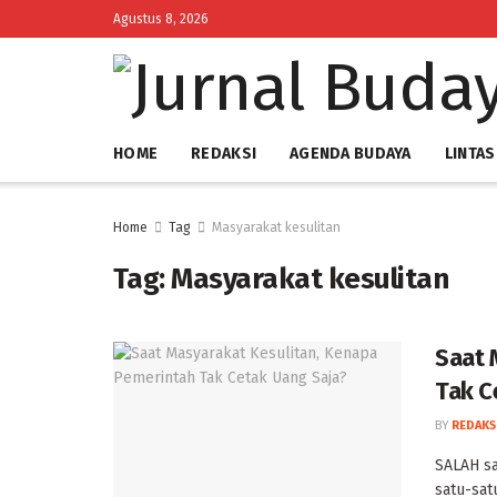
Agustus 8, 2026
HOME
REDAKSI
AGENDA BUDAYA
LINTAS
Home
Tag
Masyarakat kesulitan
Tag:
Masyarakat kesulitan
Saat 
Tak C
BY
REDAKS
‎SALAH s
satu-sat