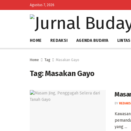
Agustus 7, 2026
HOME
REDAKSI
AGENDA BUDAYA
LINTAS
Home
Tag
Masakan Gayo
Tag:
Masakan Gayo
Masam
BY
REDAKS
Kawasan 
pemandan
yang ...