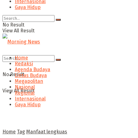
Internasional
Gaya Hidup
No Result
View All Result
Home
Redaksi
Agenda Budaya
No Result
Lintas Budaya
Megapolitan
Nasional
View All Result
Regional
Internasional
Gaya Hidup
Home
Tag
Manfaat lengkuas