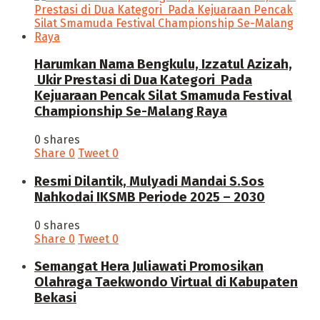
Harumkan Nama Bengkulu, Izzatul Azizah,
Ukir Prestasi di Dua Kategori Pada
Kejuaraan Pencak Silat Smamuda Festival
Championship Se-Malang Raya
0 shares
Share
0
Tweet
0
Resmi Dilantik, Mulyadi Mandai S.Sos
Nahkodai IKSMB Periode 2025 – 2030
0 shares
Share
0
Tweet
0
Semangat Hera Juliawati Promosikan
Olahraga Taekwondo Virtual di Kabupaten
Bekasi