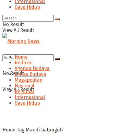
Internasional
Gaya Hidup
No Result
View All Result
Home
Redaksi
Agenda Budaya
No Result
Lintas Budaya
Megapolitan
Nasional
View All Result
Regional
Internasional
Gaya Hidup
Home
Tag
Mandi batangeh