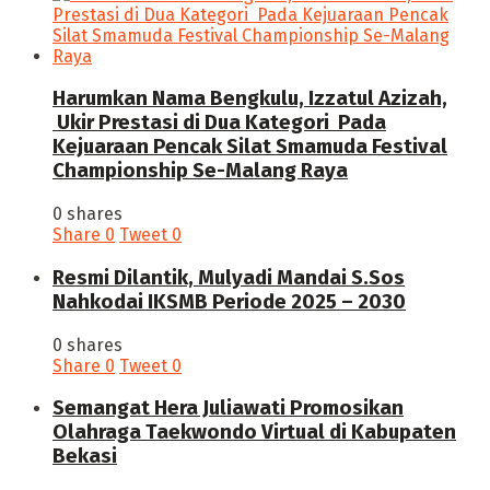
Harumkan Nama Bengkulu, Izzatul Azizah,
Ukir Prestasi di Dua Kategori Pada
Kejuaraan Pencak Silat Smamuda Festival
Championship Se-Malang Raya
0 shares
Share
0
Tweet
0
Resmi Dilantik, Mulyadi Mandai S.Sos
Nahkodai IKSMB Periode 2025 – 2030
0 shares
Share
0
Tweet
0
Semangat Hera Juliawati Promosikan
Olahraga Taekwondo Virtual di Kabupaten
Bekasi