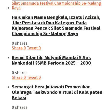
Harumkan Nama Bengkulu, Izzatul Azizah,
Ukir Prestasi di Dua Kategori Pada
Kejuaraan Pencak Silat Smamuda Festival
Championship Se-Malang Raya
0 shares
Share
0
Tweet
0
Resmi Dilantik, Mulyadi Mandai S.Sos
Nahkodai IKSMB Periode 2025 – 2030
0 shares
Share
0
Tweet
0
Semangat Hera Juliawati Promosikan
Olahraga Taekwondo Virtual di Kabupaten
Bekasi
0 shares