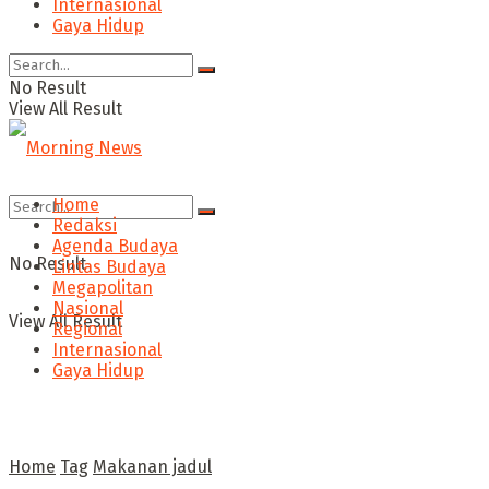
Internasional
Gaya Hidup
No Result
View All Result
Home
Redaksi
Agenda Budaya
No Result
Lintas Budaya
Megapolitan
Nasional
View All Result
Regional
Internasional
Gaya Hidup
Home
Tag
Makanan jadul