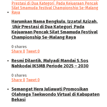
Harumkan Nama Bengkulu, Izzatul Azizah,
Ukir Prestasi di Dua Kategori Pada
Kejuaraan Pencak Silat Smamuda Festival
Championship Se-Malang Raya
0 shares
Share
0
Tweet
0
Resmi Dilantik, Mulyadi Mandai S.Sos
Nahkodai IKSMB Periode 2025 – 2030
0 shares
Share
0
Tweet
0
Semangat Hera Juliawati Promosikan
Olahraga Taekwondo Virtual di Kabupaten
Bekasi