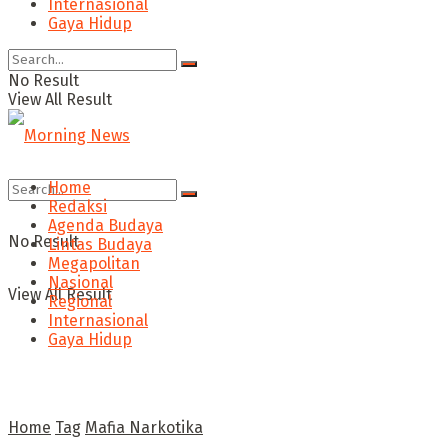
Internasional
Gaya Hidup
No Result
View All Result
Home
Redaksi
Agenda Budaya
No Result
Lintas Budaya
Megapolitan
Nasional
View All Result
Regional
Internasional
Gaya Hidup
Home
Tag
Mafia Narkotika