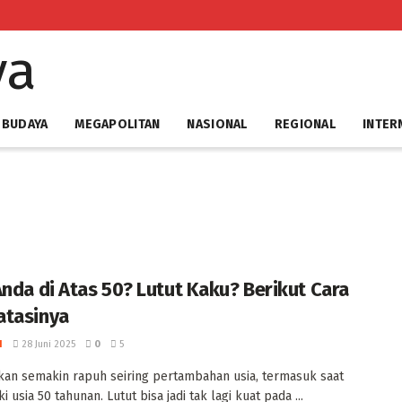
 BUDAYA
MEGAPOLITAN
NASIONAL
REGIONAL
INTER
Anda di Atas 50? Lutut Kaku? Berikut Cara
atasinya
I
28 Juni 2025
0
5
akan semakin rapuh seiring pertambahan usia, termasuk saat
usia 50 tahunan. Lutut bisa jadi tak lagi kuat pada ...