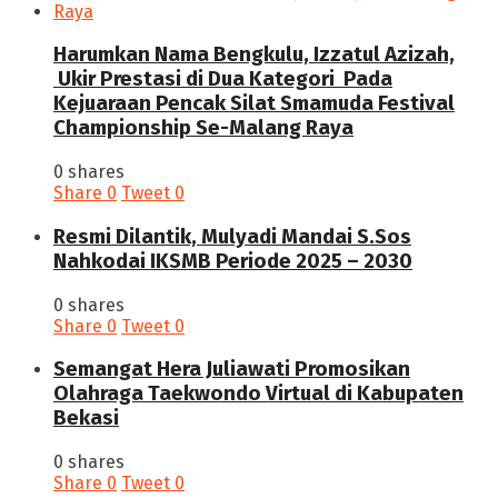
Harumkan Nama Bengkulu, Izzatul Azizah,
Ukir Prestasi di Dua Kategori Pada
Kejuaraan Pencak Silat Smamuda Festival
Championship Se-Malang Raya
0 shares
Share
0
Tweet
0
Resmi Dilantik, Mulyadi Mandai S.Sos
Nahkodai IKSMB Periode 2025 – 2030
0 shares
Share
0
Tweet
0
Semangat Hera Juliawati Promosikan
Olahraga Taekwondo Virtual di Kabupaten
Bekasi
0 shares
Share
0
Tweet
0