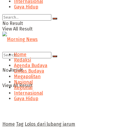
Internasional
Gaya Hidup
No Result
View All Result
Home
Redaksi
Agenda Budaya
No Result
Lintas Budaya
Megapolitan
Nasional
View All Result
Regional
Internasional
Gaya Hidup
Home
Tag
Lolos dari lubang jarum