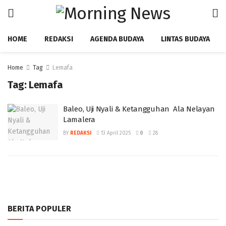
HOME
REDAKSI
AGENDA BUDAYA
LINTAS BUDAYA
Home
Tag
Lemafa
Tag:
Lemafa
Baleo, Uji Nyali & Ketangguhan Ala Nelayan
Lamalera ‎
BY
REDAKSI
13 April 2025
0
28
BERITA POPULER