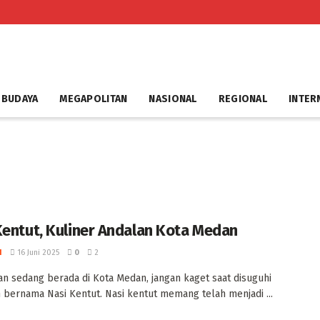
 BUDAYA
MEGAPOLITAN
NASIONAL
REGIONAL
INTER
Kentut, Kuliner Andalan Kota Medan
I
16 Juni 2025
0
2
ian ‎sedang berada di Kota Medan, jangan kaget saat disuguhi
bernama Nasi Kentut. Nasi kentut memang telah menjadi ...