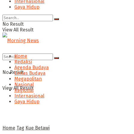
Internasional
Gaya Hidup
No Result
View All Result
Home
Redaksi
Agenda Budaya
No Result
Lintas Budaya
Megapolitan
Nasional
View All Result
Regional
Internasional
Gaya Hidup
Home
Tag
Kue Betawi