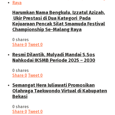
Harumkan Nama Bengkulu, Izzatul Azizah,
Ukir Prestasi di Dua Kategori Pada
Kejuaraan Pencak Silat Smamuda Festival
Championship Se-Malang Raya
0 shares
Share
0
Tweet
0
Resmi Dilantik, Mulyadi Mandai S.Sos
Nahkodai IKSMB Periode 2025 – 2030
0 shares
Share
0
Tweet
0
Semangat Hera Juliawati Promosikan
Olahraga Taekwondo Virtual di Kabupaten
Bekasi
0 shares
Share
0
Tweet
0