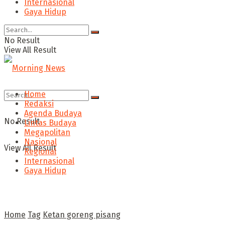
Internasional
Gaya Hidup
No Result
View All Result
Home
Redaksi
Agenda Budaya
No Result
Lintas Budaya
Megapolitan
Nasional
View All Result
Regional
Internasional
Gaya Hidup
Home
Tag
Ketan goreng pisang