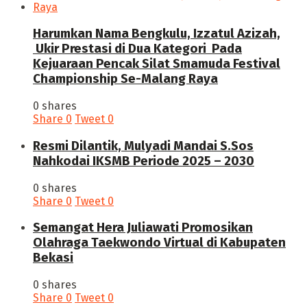
Harumkan Nama Bengkulu, Izzatul Azizah,
Ukir Prestasi di Dua Kategori Pada
Kejuaraan Pencak Silat Smamuda Festival
Championship Se-Malang Raya
0 shares
Share
0
Tweet
0
Resmi Dilantik, Mulyadi Mandai S.Sos
Nahkodai IKSMB Periode 2025 – 2030
0 shares
Share
0
Tweet
0
Semangat Hera Juliawati Promosikan
Olahraga Taekwondo Virtual di Kabupaten
Bekasi
0 shares
Share
0
Tweet
0