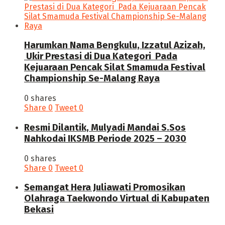
Harumkan Nama Bengkulu, Izzatul Azizah,
Ukir Prestasi di Dua Kategori Pada
Kejuaraan Pencak Silat Smamuda Festival
Championship Se-Malang Raya
0 shares
Share
0
Tweet
0
Resmi Dilantik, Mulyadi Mandai S.Sos
Nahkodai IKSMB Periode 2025 – 2030
0 shares
Share
0
Tweet
0
Semangat Hera Juliawati Promosikan
Olahraga Taekwondo Virtual di Kabupaten
Bekasi