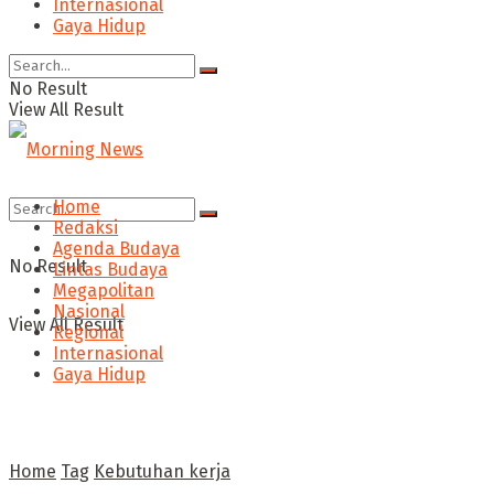
Internasional
Gaya Hidup
No Result
View All Result
Home
Redaksi
Agenda Budaya
No Result
Lintas Budaya
Megapolitan
Nasional
View All Result
Regional
Internasional
Gaya Hidup
Home
Tag
Kebutuhan kerja