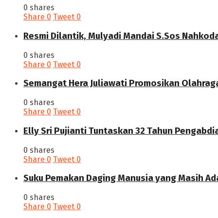
0 shares
Share
0
Tweet
0
Resmi Dilantik, Mulyadi Mandai S.Sos Nahkod
0 shares
Share
0
Tweet
0
Semangat Hera Juliawati Promosikan Olahrag
0 shares
Share
0
Tweet
0
Elly Sri Pujianti Tuntaskan 32 Tahun Pengabdi
0 shares
Share
0
Tweet
0
‎Suku Pemakan Daging Manusia yang Masih Ada
0 shares
Share
0
Tweet
0