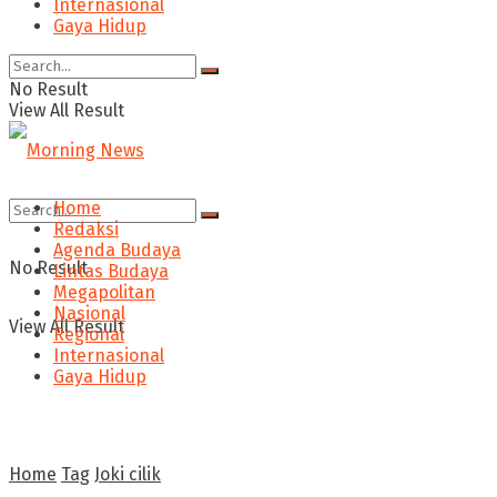
Internasional
Gaya Hidup
No Result
View All Result
Home
Redaksi
Agenda Budaya
No Result
Lintas Budaya
Megapolitan
Nasional
View All Result
Regional
Internasional
Gaya Hidup
Home
Tag
Joki cilik