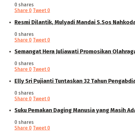
0 shares
Share
0
Tweet
0
Resmi Dilantik, Mulyadi Mandai S.Sos Nahkod
0 shares
Share
0
Tweet
0
Semangat Hera Juliawati Promosikan Olahrag
0 shares
Share
0
Tweet
0
Elly Sri Pujianti Tuntaskan 32 Tahun Pengabdi
0 shares
Share
0
Tweet
0
‎Suku Pemakan Daging Manusia yang Masih Ada
0 shares
Share
0
Tweet
0