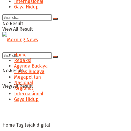
Internasional
Gaya Hidup
No Result
View All Result
Home
Redaksi
Agenda Budaya
No Result
Lintas Budaya
Megapolitan
Nasional
View All Result
Regional
Internasional
Gaya Hidup
Home
Tag
Jejak digital