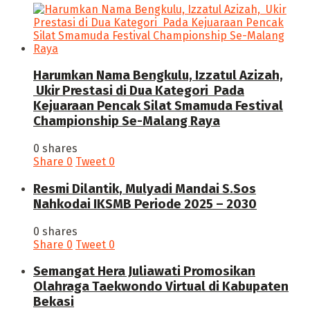
Harumkan Nama Bengkulu, Izzatul Azizah,
Ukir Prestasi di Dua Kategori Pada
Kejuaraan Pencak Silat Smamuda Festival
Championship Se-Malang Raya
0 shares
Share
0
Tweet
0
Resmi Dilantik, Mulyadi Mandai S.Sos
Nahkodai IKSMB Periode 2025 – 2030
0 shares
Share
0
Tweet
0
Semangat Hera Juliawati Promosikan
Olahraga Taekwondo Virtual di Kabupaten
Bekasi