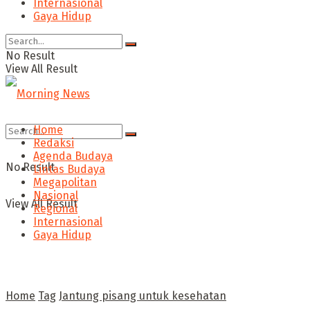
Internasional
Gaya Hidup
No Result
View All Result
Home
Redaksi
Agenda Budaya
No Result
Lintas Budaya
Megapolitan
Nasional
View All Result
Regional
Internasional
Gaya Hidup
Home
Tag
Jantung pisang untuk kesehatan