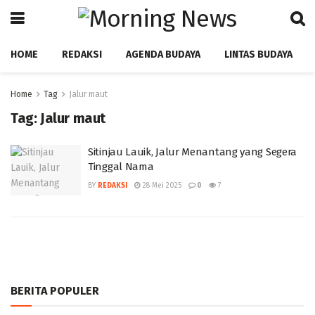
HOME
REDAKSI
AGENDA BUDAYA
LINTAS BUDAYA
Home
Tag
Jalur maut
Tag:
Jalur maut
Sitinjau Lauik, Jalur Menantang yang Segera
Tinggal Nama
BY
REDAKSI
28 Mei 2025
0
7
BERITA POPULER