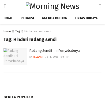
HOME
REDAKSI
AGENDA BUDAYA
LINTAS BUDAYA
Home
Tag
Hindari radang sendi
Tag:
Hindari radang sendi
Radang Sendi? Ini Penyebabnya ‎
BY
REDAKSI
8 Juli 2025
0
4
BERITA POPULER