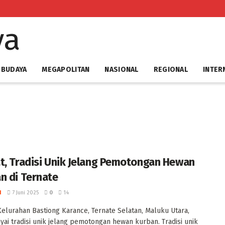
 BUDAYA
MEGAPOLITAN
NASIONAL
REGIONAL
INTER
t, Tradisi Unik Jelang Pemotongan Hewan
n di Ternate
I
7 Juni 2025
0
14
elurahan Bastiong Karance, Ternate Selatan, Maluku Utara,
i tradisi unik jelang pemotongan hewan kurban. ‎Tradisi unik