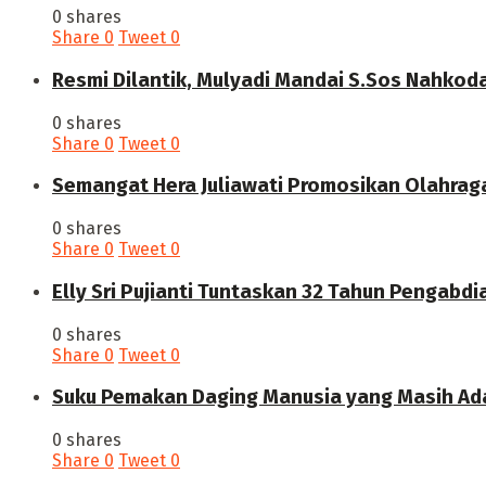
0 shares
Share
0
Tweet
0
Resmi Dilantik, Mulyadi Mandai S.Sos Nahkod
0 shares
Share
0
Tweet
0
Semangat Hera Juliawati Promosikan Olahrag
0 shares
Share
0
Tweet
0
Elly Sri Pujianti Tuntaskan 32 Tahun Pengabdi
0 shares
Share
0
Tweet
0
‎Suku Pemakan Daging Manusia yang Masih Ada
0 shares
Share
0
Tweet
0