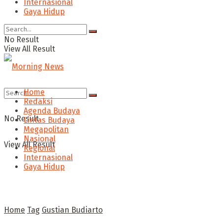
Internasional
Gaya Hidup
No Result
View All Result
Home
Redaksi
Agenda Budaya
No Result
Lintas Budaya
Megapolitan
Nasional
View All Result
Regional
Internasional
Gaya Hidup
Home
Tag
Gustian Budiarto