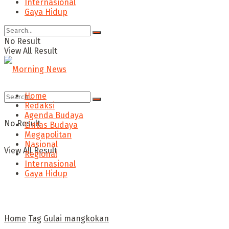
Internasional
Gaya Hidup
No Result
View All Result
Home
Redaksi
Agenda Budaya
No Result
Lintas Budaya
Megapolitan
Nasional
View All Result
Regional
Internasional
Gaya Hidup
Home
Tag
Gulai mangkokan