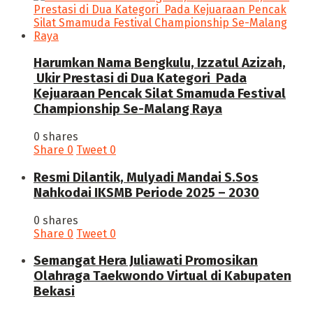
Harumkan Nama Bengkulu, Izzatul Azizah,
Ukir Prestasi di Dua Kategori Pada
Kejuaraan Pencak Silat Smamuda Festival
Championship Se-Malang Raya
0 shares
Share
0
Tweet
0
Resmi Dilantik, Mulyadi Mandai S.Sos
Nahkodai IKSMB Periode 2025 – 2030
0 shares
Share
0
Tweet
0
Semangat Hera Juliawati Promosikan
Olahraga Taekwondo Virtual di Kabupaten
Bekasi