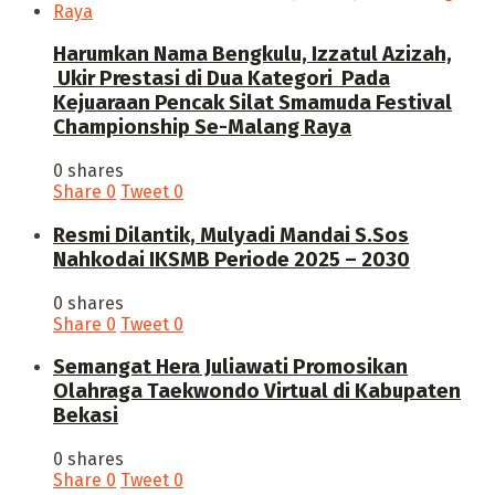
Harumkan Nama Bengkulu, Izzatul Azizah,
Ukir Prestasi di Dua Kategori Pada
Kejuaraan Pencak Silat Smamuda Festival
Championship Se-Malang Raya
0 shares
Share
0
Tweet
0
Resmi Dilantik, Mulyadi Mandai S.Sos
Nahkodai IKSMB Periode 2025 – 2030
0 shares
Share
0
Tweet
0
Semangat Hera Juliawati Promosikan
Olahraga Taekwondo Virtual di Kabupaten
Bekasi
0 shares
Share
0
Tweet
0