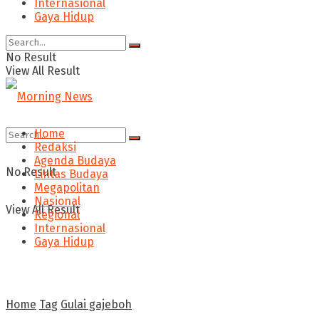
Internasional
Gaya Hidup
No Result
View All Result
Home
Redaksi
Agenda Budaya
No Result
Lintas Budaya
Megapolitan
Nasional
View All Result
Regional
Internasional
Gaya Hidup
Home
Tag
Gulai gajeboh