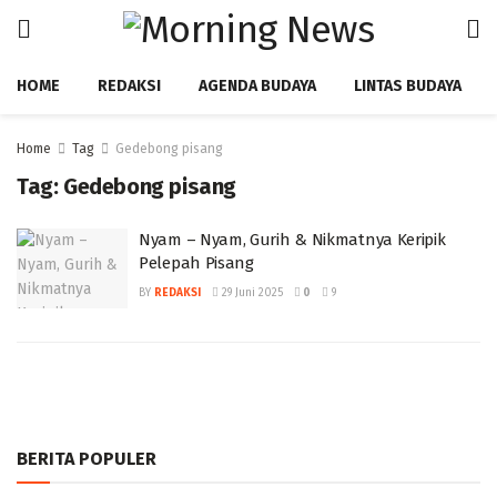
HOME
REDAKSI
AGENDA BUDAYA
LINTAS BUDAYA
Home
Tag
Gedebong pisang
Tag:
Gedebong pisang
Nyam – Nyam, Gurih & Nikmatnya Keripik
Pelepah Pisang
BY
REDAKSI
29 Juni 2025
0
9
BERITA POPULER