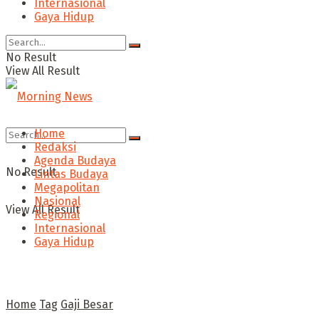
Internasional
Gaya Hidup
No Result
View All Result
Home
Redaksi
Agenda Budaya
No Result
Lintas Budaya
Megapolitan
Nasional
View All Result
Regional
Internasional
Gaya Hidup
Home
Tag
Gaji Besar