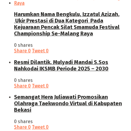
Harumkan Nama Bengkulu, Izzatul Azizah,
Ukir Prestasi di Dua Kategori Pada
Kejuaraan Pencak Silat Smamuda Festival
Championship Se-Malang Raya
0 shares
Share
0
Tweet
0
Resmi Dilantik, Mulyadi Mandai S.Sos
Nahkodai IKSMB Periode 2025 – 2030
0 shares
Share
0
Tweet
0
Semangat Hera Juliawati Promosikan
Olahraga Taekwondo Virtual di Kabupaten
Bekasi
0 shares
Share
0
Tweet
0