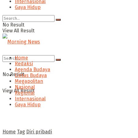
Internasional
Gaya Hidup
No Result
View All Result
Home
Redaksi
Agenda Budaya
No Result
Lintas Budaya
Megapolitan
Nasional
View All Result
Regional
Internasional
Gaya Hidup
Home
Tag
Diri pribadi