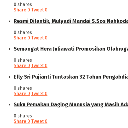
0 shares
Share
0
Tweet
0
Resmi Dilantik, Mulyadi Mandai S.Sos Nahkod
0 shares
Share
0
Tweet
0
Semangat Hera Juliawati Promosikan Olahrag
0 shares
Share
0
Tweet
0
Elly Sri Pujianti Tuntaskan 32 Tahun Pengabdi
0 shares
Share
0
Tweet
0
‎Suku Pemakan Daging Manusia yang Masih Ada
0 shares
Share
0
Tweet
0