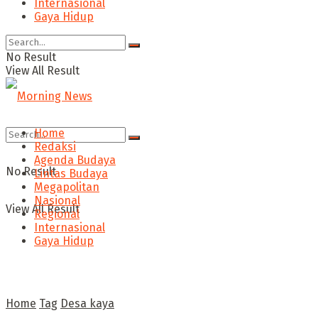
Internasional
Gaya Hidup
No Result
View All Result
Home
Redaksi
Agenda Budaya
No Result
Lintas Budaya
Megapolitan
Nasional
View All Result
Regional
Internasional
Gaya Hidup
Home
Tag
Desa kaya