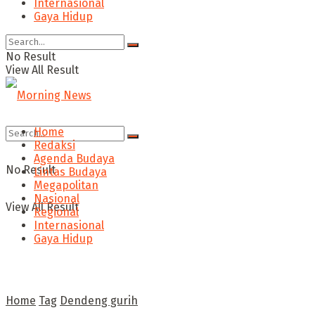
Internasional
Gaya Hidup
No Result
View All Result
Home
Redaksi
Agenda Budaya
No Result
Lintas Budaya
Megapolitan
Nasional
View All Result
Regional
Internasional
Gaya Hidup
Home
Tag
Dendeng gurih