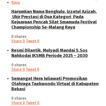
Harumkan Nama Bengkulu, Izzatul Azizah,
Ukir Prestasi di Dua Kategori Pada
Kejuaraan Pencak Silat Smamuda Festival
Championship Se-Malang Raya
0 shares
Share
0
Tweet
0
Resmi Dilantik, Mulyadi Mandai S.Sos
Nahkodai IKSMB Periode 2025 – 2030
0 shares
Share
0
Tweet
0
Semangat Hera Juliawati Promosikan
Olahraga Taekwondo Virtual di Kabupaten
Bekasi
0 shares
Share
0
Tweet
0