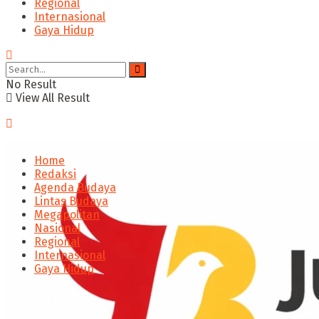
Regional
Internasional
Gaya Hidup
No Result
View All Result
Home
Redaksi
Agenda Budaya
Lintas Budaya
Megapolitan
Nasional
Regional
Internasional
Gaya Hidup