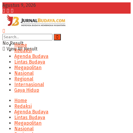
Agustus 9, 2026
No Result
Home
View All Result
Redaksi
Agenda Budaya
Lintas Budaya
Megapolitan
Nasional
Regional
Internasional
Gaya Hidup
Home
Redaksi
Agenda Budaya
Lintas Budaya
Megapolitan
Nasional