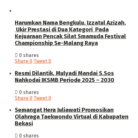
Harumkan Nama Bengkulu, Izzatul Azizah,
Ukir Prestasi di Dua Kategori Pada
Kejuaraan Pencak Silat Smamuda Festival
Championship Se-Malang Raya
0 shares
Share
0
Tweet
0
Resmi Dilantik, Mulyadi Mandai S.Sos
Nahkodai IKSMB Periode 2025 – 2030
0 shares
Share
0
Tweet
0
Semangat Hera Juliawati Promosikan
Olahraga Taekwondo Virtual di Kabupaten
Bekasi
0 shares