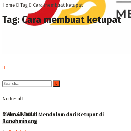
Home
Tag
Cara membuat ketupat
Tag:
Cara membuat ketupat
No Result
Makna & Nilai Mendalam dari Ketupat di
View All Result
Ranahminang