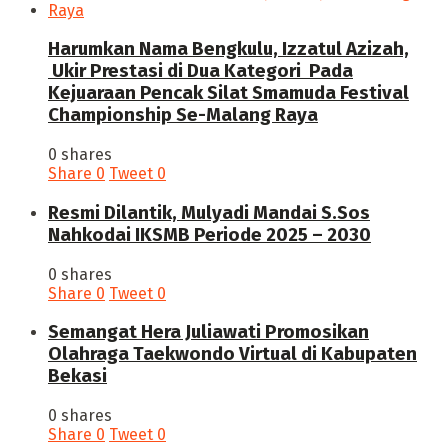
Harumkan Nama Bengkulu, Izzatul Azizah,
Ukir Prestasi di Dua Kategori Pada
Kejuaraan Pencak Silat Smamuda Festival
Championship Se-Malang Raya
0 shares
Share
0
Tweet
0
Resmi Dilantik, Mulyadi Mandai S.Sos
Nahkodai IKSMB Periode 2025 – 2030
0 shares
Share
0
Tweet
0
Semangat Hera Juliawati Promosikan
Olahraga Taekwondo Virtual di Kabupaten
Bekasi
0 shares
Share
0
Tweet
0