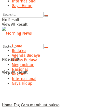
Internasional
Gaya Hidup
No Result
View All Result
Home
Redaksi
Agenda Budaya
No Result
Lintas Budaya
Megapolitan
Nasional
View All Result
Regional
Internasional
Gaya Hidup
Home
Tag
Cara membuat bakso