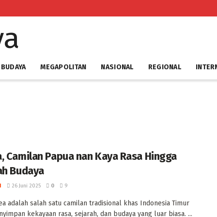
 BUDAYA
MEGAPOLITAN
NASIONAL
REGIONAL
INTER
, Camilan Papua nan Kaya Rasa Hingga
ah Budaya ‎
I
26 Juni 2025
0
9
ea adalah salah satu camilan tradisional khas Indonesia Timur
yimpan kekayaan rasa, sejarah, dan budaya yang luar biasa. ...