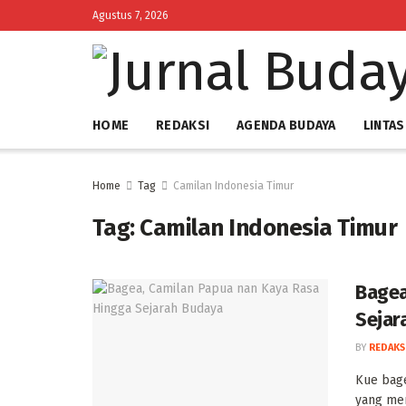
Agustus 7, 2026
HOME
REDAKSI
AGENDA BUDAYA
LINTAS
Home
Tag
Camilan Indonesia Timur
Tag:
Camilan Indonesia Timur
Bagea
Sejar
BY
REDAKS
‎Kue bag
yang men